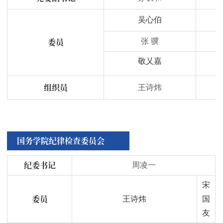
吴心伯
委员
张 骥
敬乂嘉
组织员
王诗炜
国务学院纪律检查委员会
纪委书记
周凌一
宋
委员
王诗炜
国
友