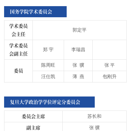
国务学院学术委员会
学术委员
郭定平
会主任
学术委员
郑 宇
李瑞昌
会副主任
陈周旺
张 骥
张
平
委员
汪仕凯
薄 燕
包刚升
复旦大学政治学学位评定分委员会
委员会主席
苏长和
副主席
张 骥