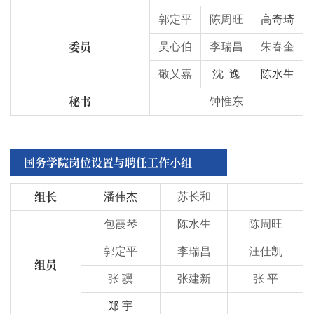
郭定平
陈周旺
高奇琦
委员
吴心伯
李瑞昌
朱春奎
敬乂嘉
沈 逸
陈水生
秘书
钟惟东
国务学院岗位设置与聘任工作小组
组长
潘伟杰
苏长和
包霞琴
陈水生
陈周旺
郭定平
李瑞昌
汪仕凯
组员
张 骥
张建新
张 平
郑 宇