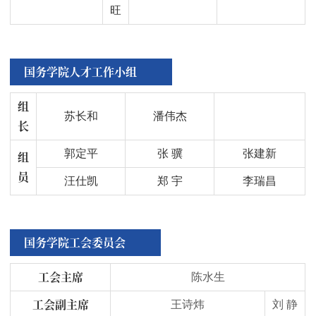
旺
国务学院人才工作小组
组
苏长和
潘伟杰
长
郭定平
张 骥
张建新
组
员
汪仕凯
郑 宇
李瑞昌
国务学院工会委员会
工会主席
陈水生
工会副主席
王诗炜
刘 静