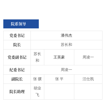
院系领导
党委书记
潘伟杰
院长
苏长和
苏长
党委副书记
王英豪
周凌一
和
纪委书记
周凌一
副院长
张 骥
张
汪仕凯
平
胡业
院长助理
飞