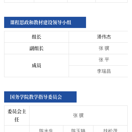
课程思政和教材建设领导小组
组长
潘伟杰
副组长
张 骥
张 平
成员
李瑞昌
国务学院教学指导委员会
委员会主
张 骥
任
陈水生
陈玉聃
扶松茂