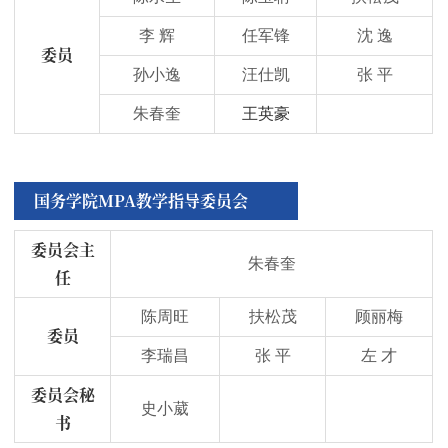
李 辉
任军锋
沈 逸
委员
孙小逸
汪仕凯
张 平
朱春奎
王英豪
国务学院MPA教学指导委员会
委员会主
朱春奎
任
陈周旺
扶松茂
顾丽梅
委员
李瑞昌
张 平
左 才
委员会秘
史小葳
书