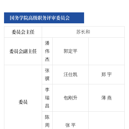
国务学院高级职务评审委员会
委员会主任
苏长和
潘
委员会副主任
伟
郭定平
杰
张
汪仕凯
郑 宇
骥
李
瑞
包刚升
薄 燕
委员
昌
陈
周
张 平