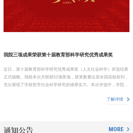
进情况、课程学分修读进度、下一学年科研学习规划五大维度作全面
汇报。考核工作组认真聆听每位博士生的汇报内容，结合各位同学的
实际科研学习现状，逐一给出精准务实、可落地的改进意见。会议同
步审核2026年度卓越博士生培养计划申报材料，择优确定新一届培
养候选人选。学院将为成功入选的博士生配套专项科研经费支持，激
励他们静心深耕学术、专注科研创新。经过长期建设，我院卓越博士
生培养体系已形成成熟完备的培养模式，育人成效显著，持续培育出
我院三项成果荣获第十届教育部科学研究优秀成果奖
一批综合素养突出、学术发展潜力强劲
近日，第十届教育部科学研究优秀成果奖（人文社会科学）评选结果
正式揭晓。我校本次共斩获52项奖项，获奖数量位居全国高校前列，
充分展现了学校哲学社会科学研究的雄厚实力。本次评选中，学院共
有3项著作论文类成果成功获奖。其中，包刚升老师的《抵达：一部
了解详情
政治演化史》荣获二等奖，高奇琦老师的《国家数字能力：数字革命
中的国家治理能力建设》、张平老师的《中国房地产税改革：实证分
析与实施策略》两项成果荣获三等奖。教育部科学研究优秀成果奖
（人文社会科学）旨在表彰高校哲学社会科学工作者的突出科研成
通知公告
果，集中展示高校社科界服务党和国家事业发展的理论与实践成果，