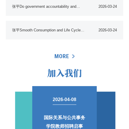
Sustainable Urban and Rural Development
张平Do government accountability and
2026-03-24
respon..张平
张平Smooth Consumption and Life Cycle
2026-03-24
Consumption Theory Evidence from the
United States and Implications for China
加入我们
2026-04-08
国际关系与公共事务
学院教师招聘启事