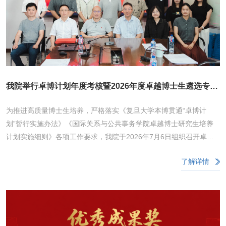
我院举行卓博计划年度考核暨2026年度卓越博士生遴选专题
会议
为推进高质量博士生培养，严格落实《复旦大学本博贯通“卓博计
划”暂行实施办法》《国际关系与公共事务学院卓越博士研究生培养
计划实施细则》各项工作要求，我院于2026年7月6日组织召开卓越
博士生、卓博计划院内年度考核暨2026年度卓越博士生遴选工作专
了解详情
项会议。本次考核遴选工作组由学院党委书记潘伟杰、副院长张骥、
党委副书记王英豪、政治学系主任郭定平、外交学系副主任包霞琴教
授、公共行政系副主任郑冰岛副教授组成，全院13名在培卓越博士
生、5名卓博计划学员现场参与本次年度考核。参与考核的博士生依
次围绕自身思想素养、科研实践履历与学术产出、学位论文阶段性推