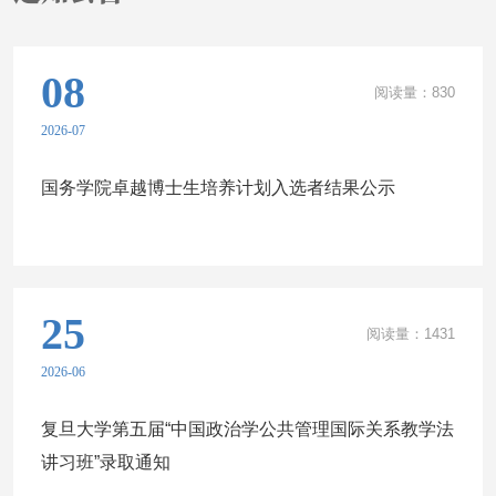
助力高校构建中国特色哲学社会科学。近年来，学院深耕人文社科研
究、积极推进学术创新，此次多项成果获奖，充分彰显了学院扎实的
08
科研积淀与综合科研实力。未来，学院将持续立足学科发展、聚焦科
阅读量：
830
研创新，深耕科研沃土、勇担学术使命，持续产出优质科研成果，全
2026-07
力助力学校哲学社会科学事业高质量发展。
国务学院卓越博士生培养计划入选者结果公示
25
阅读量：
1431
2026-06
复旦大学第五届“中国政治学公共管理国际关系教学法
讲习班”录取通知