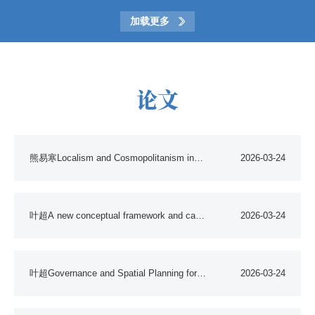
政府治理》出版
加载更多
论文
熊易寒Localism and Cosmopolitanism in
2026-03-24
Shanghai’s Civil Society
叶超A new conceptual framework and case
2026-03-24
analysis of rural environmental
叶超Governance and Spatial Planning for
2026-03-24